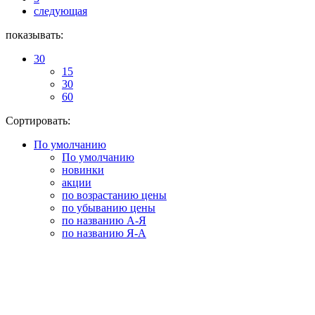
следующая
показывать:
30
15
30
60
Сортировать:
По умолчанию
По умолчанию
новинки
акции
по возрастанию цены
по убыванию цены
по названию А-Я
по названию Я-А