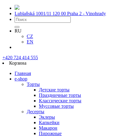
Lublaňská 1001/11
120 00 Praha 2 - Vinohrady
RU
CZ
EN
+420 724 414 555
Корзина
Главная
e-shop
Торты
Детские торты
Праздничные торты
Классические торты
Муссовые торты
Десерты
Эклеры
Капкейки
Макарон
Пирожные