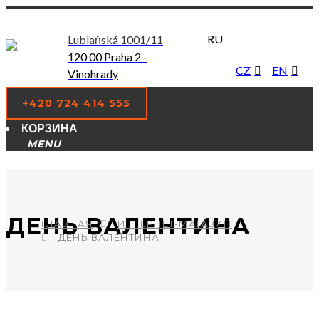
RU
Lublaňská 1001/11
120 00 Praha 2 -
CZ
EN
Vinohrady
+420 724 414 555
КОРЗИНА
ДЕНЬ ВАЛЕНТИНА
ГЛАВНАЯ
ИНТЕРНЕТ-МАГАЗИН
ДЕНЬ ВАЛЕНТИНА