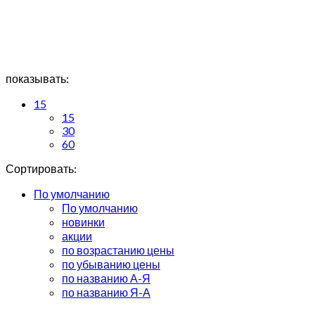
легкие кремы, оригинальные текстуры - все, что нужно,
чтобы удивить и порадовать вашего любимого человека.
Сделайте этот день по-настоящему сладким и
незабываемым
показывать:
15
15
30
60
Сортировать:
По умолчанию
По умолчанию
новинки
акции
по возрастанию цены
по убыванию цены
по названию А-Я
по названию Я-А