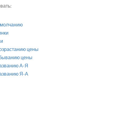
вать:
умолчанию
инки
ии
возрастанию цены
убыванию цены
названию А-Я
названию Я-А