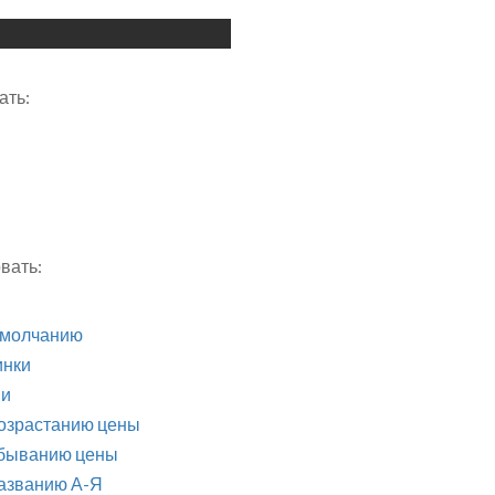
ать:
вать:
умолчанию
инки
ии
возрастанию цены
убыванию цены
названию А-Я