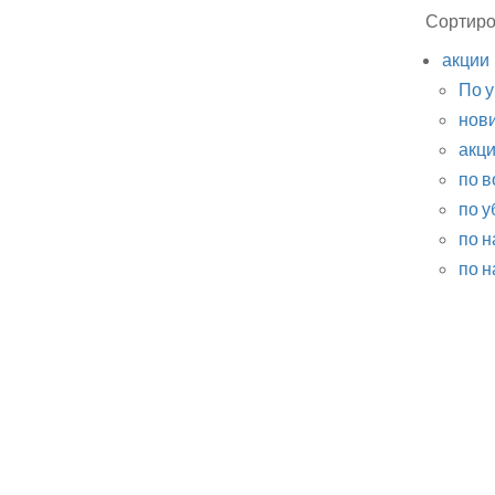
Сортиро
акции
По 
нов
акц
по 
по 
по 
по 