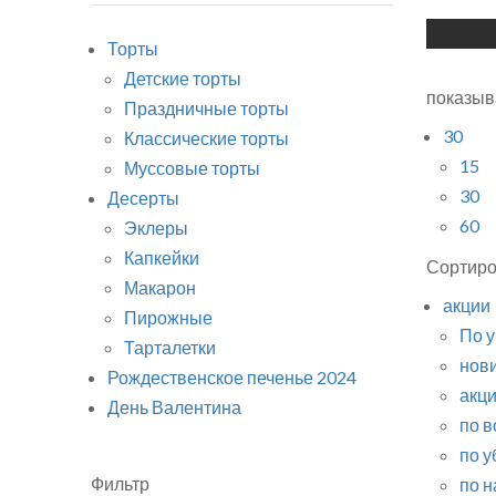
Торты
Детские торты
показыв
Праздничные торты
30
Классические торты
15
Муссовые торты
30
Десерты
60
Эклеры
Капкейки
Сортиро
Макарон
акции
Пирожные
По 
Тарталетки
нов
Рождественское печенье 2024
акц
День Валентина
по 
по 
Фильтр
по 